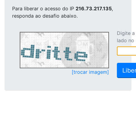
Para liberar o acesso
do IP
216.73.217.135
,
responda ao desafio abaixo.
Digite 
lado no
[trocar imagem]