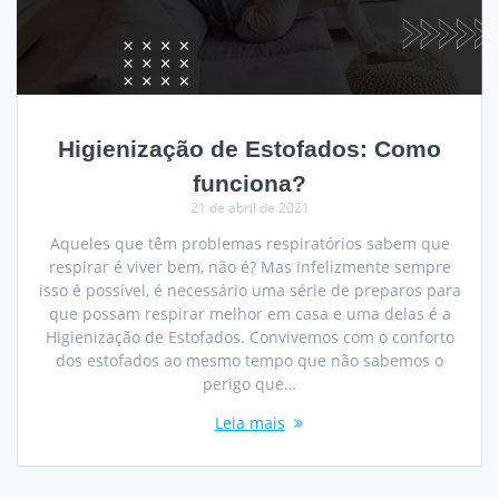
Higienização de Estofados: Como
funciona?
21 de abril de 2021
Aqueles que têm problemas respiratórios sabem que
respirar é viver bem, não é? Mas infelizmente sempre
isso é possível, é necessário uma série de preparos para
que possam respirar melhor em casa e uma delas é a
Higienização de Estofados. Convivemos com o conforto
dos estofados ao mesmo tempo que não sabemos o
perigo que…
Leia mais