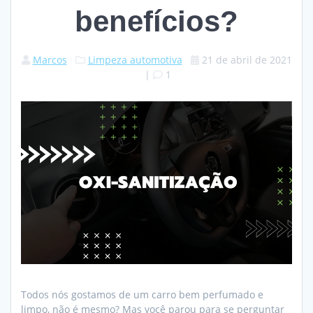
benefícios?
Marcos
Limpeza automotiva
21 de abril de 2021
|
1
Todos nós gostamos de um carro bem perfumado e
limpo, não é mesmo? Mas você parou para se perguntar