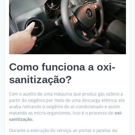
Como funciona a oxi-
sanitização?
Com o auxílio de uma máquina que produz gás ozônio a
partir do oxigênio por meio de uma descarga elétrica, ele
acaba retirando o oxigênio do ar-condicionado e assim
matando os micro-organismos, isso é o processo de
oxi-
sanitização.
Durante a execução do serviço, as portas e janelas do